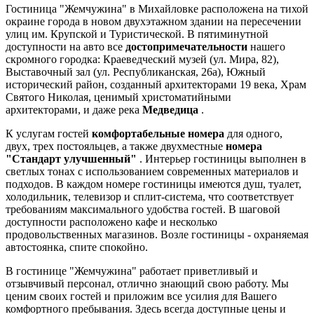
Гостиница "Жемчужина" в Михайловке расположена на тихой
окраине города в новом двухэтажном здании на пересечении
улиц им. Крупской и Туристической. В пятиминутной
доступности на авто все
достопримечательности
нашего
скромного городка: Краеведческий музей (ул. Мира, 82),
Выставочный зал (ул. Республиканская, 26а), Южный
исторический район, созданный архитекторами 19 века, Храм
Святого Николая, ценимый христоматийными
архитекторами, и даже река
Медведица
.
К услугам гостей
комфортабельные номера
для одного,
двух, трех постояльцев, а также двухместные
номера
"Стандарт улучшенный"
. Интерьер гостиницы выполнен в
светлых тонах с использованием современных материалов и
подходов. В каждом номере гостиницы имеются душ, туалет,
холодильник, телевизор и сплит-система, что соответствует
требованиям максимального удобства гостей. В шаговой
доступности расположено кафе и несколько
продовольственных магазинов. Возле гостиницы - охраняемая
автостоянка, спите спокойно.
В гостинице "Жемчужина" работает приветливый и
отзывчивый персонал, отлично знающий свою работу. Мы
ценим своих гостей и приложим все усилия для Вашего
комфортного пребывания. Здесь всегда доступные цены и